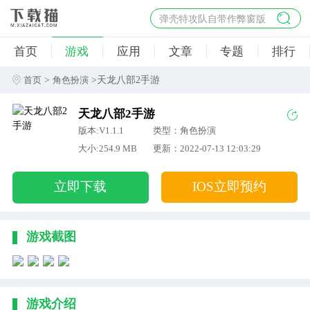
弹壳特攻队自带作弊窗版
杀手47行动
首页
游戏
应用
文章
专题
排行
地狱幸存者破解版
僵尸阴谋内置菜单破解版
>
>天龙八部2手游
首页
角色扮演
杀戮之旅3破解版免费
天龙八部2手游
版本:V1.1.1
类型：角色扮演
大小:254.9 MB
更新：2022-07-13 12:03:29
立即下载
IOS立即预约
游戏截图
游戏介绍