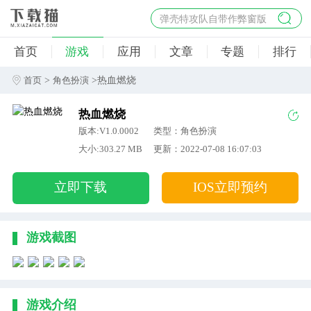
弹壳特攻队自带作弊窗版
杀手47行动
首页
游戏
应用
文章
专题
排行
地狱幸存者破解版
僵尸阴谋内置菜单破解版
>
>热血燃烧
首页
角色扮演
杀戮之旅3破解版免费
热血燃烧
版本:V1.0.0002
类型：角色扮演
大小:303.27 MB
更新：2022-07-08 16:07:03
立即下载
IOS立即预约
游戏截图
游戏介绍