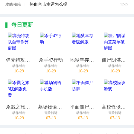
热血合击幸运怎么提
攻略秘籍
|
12-27
每日更新
弹壳特攻队自带作弊窗版
杀手47行动
地狱幸存者破解版
僵尸阴谋内置菜单破解版
动作射击
动作射击
动作射击
动作射击
10-29
10-29
10-29
10-29
杀戮之旅3破解版免费
墓场物语手机版
平面僵尸防御
高校怪谈游戏
动作射击
冒险解谜
动作射击
冒险解谜
10-29
07-13
07-13
07-13