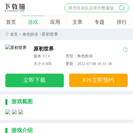
弹壳特攻队自带作弊窗版
杀手47行动
首页
游戏
应用
文章
专题
排行
地狱幸存者破解版
僵尸阴谋内置菜单破解版
>
>原初世界
首页
角色扮演
杀戮之旅3破解版免费
原初世界
版本:V1.0
类型：角色扮演
大小:0 MB
更新：2022-07-08 16:31:38
立即下载
IOS立即预约
游戏截图
游戏介绍