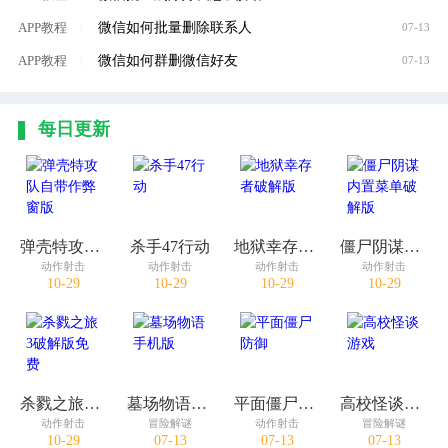
微信如何批量删除联系人
APP教程
|
07-13
微信如何群删微信好友
APP教程
|
07-13
每日更新
弹壳特攻队自带作弊窗版
杀手47行动
地狱幸存者破解版
僵尸阴谋内置菜单破解版
动作射击
动作射击
动作射击
动作射击
10-29
10-29
10-29
10-29
杀戮之旅3破解版免费
墓场物语手机版
平面僵尸防御
高校怪谈游戏
动作射击
冒险解谜
动作射击
冒险解谜
10-29
07-13
07-13
07-13