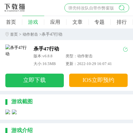
弹壳特攻队自带作弊窗版
杀手47行动
首页
游戏
应用
文章
专题
排行
地狱幸存者破解版
僵尸阴谋内置菜单破解版
>
>杀手47行动
首页
动作射击
杀戮之旅3破解版免费
杀手47行动
版本:v6.8.8
类型：动作射击
大小:16.5MB
更新：2022-10-29 16:07:41
立即下载
IOS立即预约
游戏截图
游戏介绍