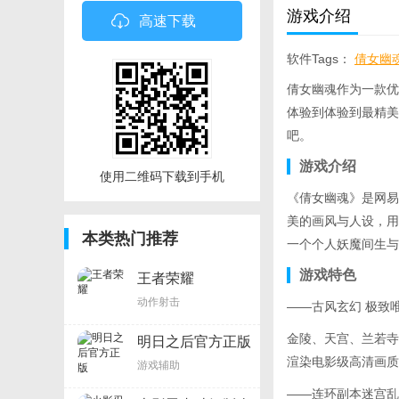
游戏介绍
高速下载
软件Tags：
倩女幽
电影改编手游
安卓
倩女幽魂作为一款优
体验到体验到最精美
吧。
游戏介绍
使用二维码下载到手机
《倩女幽魂》是网易
美的画风与人设，用
本类热门推荐
一个个人妖魔间生与
游戏特色
王者荣耀
动作射击
——古风玄幻 极致
金陵、天宫、兰若寺
明日之后官方正版
渲染电影级高清画质
游戏辅助
——连环副本迷宫乱