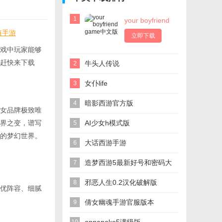
1
your boyfriend
game中文版
移植手游
立即下载
戏中玩家能够
赶快来下载
牛头人传说
2
女仆life
3
暗影西游官方版
4
女品牌极致唯
界之变，谱写
AI少女h模式版
5
的梦幻世界。
大话西游手游
6
造梦西游5最新好号和密码大
7
全
邪恶人生0.2汉化破解版
8
优阵容、细腻
倩女幽魂手游官服版本
9