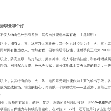
游职业哪个好
不仅人物角色外形有差异，其各自技能也丰富有趣，主题鲜明：
职业，拥有火、毒、冰三种元素攻击，其中冰系以控制为主，火、毒元素
同时拥有推远敌人、增加射程、召唤箭塔等技能，使射手真正成为PVP
职业，防高血厚，能打能抗，拥有冲锋、拉人等控场技能，和各种增减属性
性强。同时配合反伤、免死等天赋，充分体现战士英勇无畏的特点，一夫
职业，以其特有的冰、火、风、电四系元素技能作为主要的输出手段，各
成为团战控场、输出的核心，再辅以一个瞬移技能——逍遥游，更能让方
。
职业，医师拥有加血、解控、复活、反隐的多种辅助技能，无论PVE和PV
极强的自保能力与持续伤害输出。在对抗BOSS时，还可使用幻攻击造成