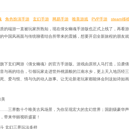
魂
角色扮演手游
玄幻手游
网易手游
唯美游戏
PVP手游
steam
角色扮演游戏
质的端游一直被玩家所熟知，现在倩女幽魂手游版也正式上线了，再看游
的中国风画面与传统聊斋结合所带来的震撼，想要开启全新旅程的朋友就
旗下玄幻网游《倩女幽魂》的官方手游版。游戏由原班人马打造，沿袭倩
音与画的结合，引领玩家走进世外桃源般的江南水乡，更上天入地历经三
死、爱与恨、情与仇的动人故事。让无论新老玩家都能体会到这如诗如画
唯美
……三界数十个唯美古风场景，为你呈现宏大的玄幻世界；国剧级豪华声
，带来华丽视听盛宴！
斗 玄幻三界玩法多样