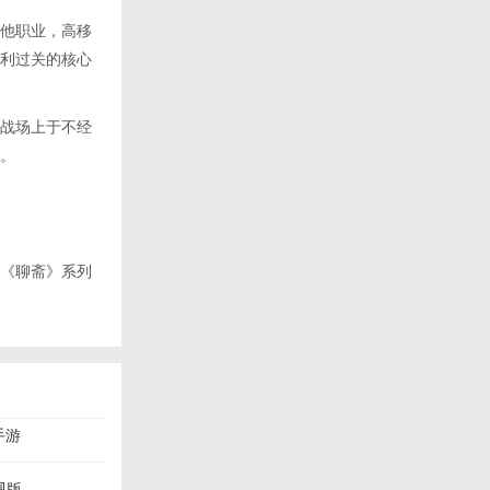
他职业，高移
利过关的核心
战场上于不经
。
《聊斋》系列
手游
视版