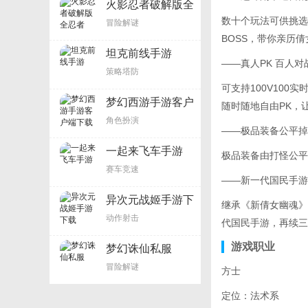
火影忍者破解版全
忍者
数十个玩法可供挑选
冒险解谜
BOSS，带你亲历
坦克前线手游
——真人PK 百人对
策略塔防
可支持100V10
梦幻西游手游客户
随时随地自由PK，
端下载
角色扮演
——极品装备公平掉
一起来飞车手游
极品装备由打怪公平
赛车竞速
——新一代国民手游
异次元战姬手游下
继承《新倩女幽魂》
载
动作射击
代国民手游，再续三
游戏职业
梦幻诛仙私服
冒险解谜
方士
定位：法术系