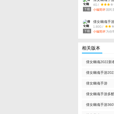
4G /
下载
小编简评:
国民
一起渡劫飞升
的胡一天！
倩女幽魂手
1.80G /
下载
小编简评:
为你
女幽魂版本。
相关版本
倩女幽魂2022新
倩女幽魂手游202
倩女幽魂手游
倩女幽魂手游多
倩女幽魂手游36