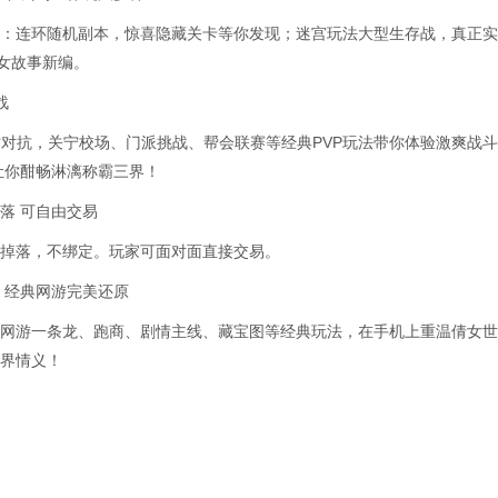
：连环随机副本，惊喜隐藏关卡等你发现；迷宫玩法大型生存战，真正实
倩女故事新编。
战
0实时对抗，关宁校场、门派挑战、帮会联赛等经典PVP玩法带你体验激爽战
让你酣畅淋漓称霸三界！
落 可自由交易
掉落，不绑定。玩家可面对面直接交易。
 经典网游完美还原
网游一条龙、跑商、剧情主线、藏宝图等经典玩法，在手机上重温倩女世
界情义！