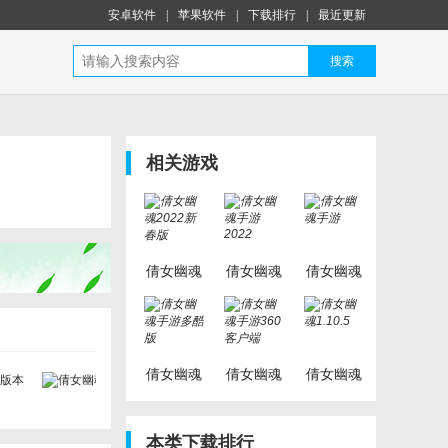
安卓软件
|
苹果软件
|
下载排行
|
最近更新
搜索
相关游戏
倩女幽魂
倩女幽魂
倩女幽魂
2022新春
手游2022
手游
版
倩女幽魂
倩女幽魂
倩女幽魂
手游多酷
手游360
1.10.5
版
客户端
本类下载排行