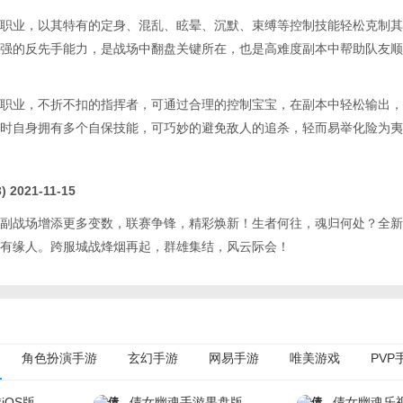
职业，以其特有的定身、混乱、眩晕、沉默、束缚等控制技能轻松克制其
强的反先手能力，是战场中翻盘关键所在，也是高难度副本中帮助队友顺
职业，不折不扣的指挥者，可通过合理的控制宝宝，在副本中轻松输出，
时自身拥有多个自保技能，可巧妙的避免敌人的追杀，轻而易举化险为夷
3) 2021-11-15
副战场增添更多变数，联赛争锋，精彩焕新！生者何往，魂归何处？全新
有缘人。跨服城战烽烟再起，群雄集结，风云际会！
角色扮演手游
玄幻手游
网易手游
唯美游戏
PVP
steam移植手游
电影改编手游
安卓角色扮演游戏
iOS版
倩女幽魂手游果盘版
倩女幽魂乐