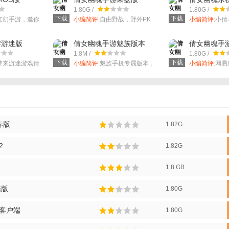
1.80G /
1.80G /
下载
下载
玄幻手游，邀你
小编简评:
自由野战，野外PK
小编简评:
小倩
，邂逅守护美好
零规则。
爱情故事，代
游游迷版
倩女幽魂手游魅族版本
倩女幽魂手
1.8M /
1.80G /
下载
下载
带来游迷游戏倩
小编简评:
魅族手机专属版本，
小编简评:
网易
登录更轻松。
游，多样角色
春版
1.82G
2
1.82G
1.8 GB
酷版
1.80G
0客户端
1.80G