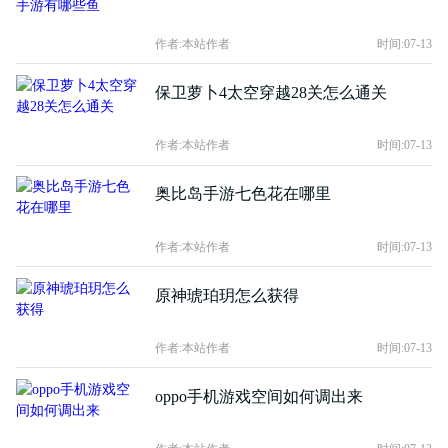
作者:本站作者
时间:07-13
保卫萝卜4太空穿越28关怎么通关
作者:本站作者
时间:07-13
奥比岛手游七色花在哪里
作者:本站作者
时间:07-13
原神琥珀玥怎么获得
作者:本站作者
时间:07-13
oppo手机游戏空间如何调出来