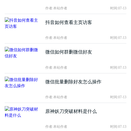
作者:本站作者
时间:07-13
抖音如何查看主页访客
作者:本站作者
时间:07-13
微信如何群删微信好友
作者:本站作者
时间:07-13
微信批量删除好友怎么操作
作者:本站作者
时间:07-13
原神妖刀突破材料是什么
作者:本站作者
时间:07-13