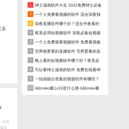
1
绅士漫画软件大全 2022免费绅士必备
漫画软件推荐
2
一个人免费看视频的软件 适合深夜独
自在家看的视频软件大全
3
深夜直播软件哪个好？适合半夜看的
联系
直播软件大全
4
夜里必用短视频软件 深夜必备短视频
软件大全
5
一个人免费观看视频软件 免费看视频
软件推荐
6
宅男都爱看的直播软件 宅男爱看的直
播互动软件推荐
7
晚上看的短视频软件哪个好？夜里必
用短视频软件大全
8
可以看绅士漫画的软件 免费在线看绅
士漫画软件推荐
9
一拍就能出答案的搜题软件有哪些？
不用实名的搜题软件推荐
10
b站miko酱1v10是什么梗-b站miko酱
1v10视频百度云完整版分享
办
、点击
键盘位