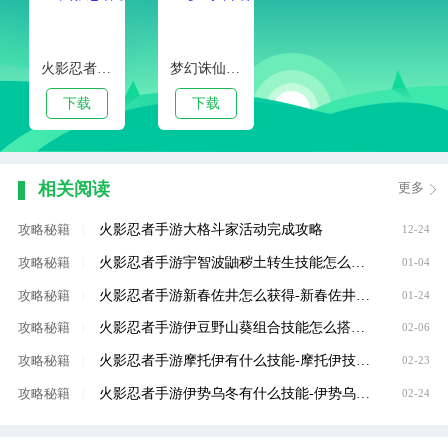
火影忍者破解版全忍者
梦幻诛仙私服
下载
下载
相关阅读
更多
火影忍者手游大格斗家活动完成攻略
攻略秘籍
|
12-24
火影忍者手游宇智波鼬秽土转生技能怎么样？火影忍者手游宇智波鼬秽土转生技能介绍
攻略秘籍
|
01-04
火影忍者手游新春佐井怎么获得-新春佐井获得方法
攻略秘籍
|
01-24
火影忍者手游伊豆野山葵组合技能怎么搭配?火影忍者手游伊豆野山葵组合技能搭配攻略
攻略秘籍
|
02-06
火影忍者手游摩托伊有什么技能-摩托伊技能效果
攻略秘籍
|
02-23
火影忍者手游伊势乌冬有什么技能-伊势乌冬技能有哪些
攻略秘籍
|
02-24