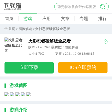
弹壳特攻队自带作弊窗版
杀手47行动
首页
游戏
应用
文章
专题
排行
地狱幸存者破解版
僵尸阴谋内置菜单破解版
>
>火影忍者破解版全忍者
首页
冒险解谜
杀戮之旅3破解版免费
火影忍者破解版全忍者
版本:v1.45.26.8 最新版
类型：冒险解谜
大小:1.70G
更新：2021-12-09 13:06:15
立即下载
IOS立即预约
游戏截图
游戏介绍