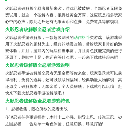
火影忍者破解版全忍者最新来袭，游戏已被破解，全部忍者无限免
费试用，就这一个破解内容，抵得过黄金万两，这应该是很多玩家
心中的心声，除此之外还有无限金币和点券、免费道具等解锁哦。
火影忍者破解版全忍者游戏介绍
火影忍者手游破解版，一款超级刺激的
动作格斗
类游戏，该游戏采
用了火影忍者的题材为主，经典的动漫改编，带给玩家非常好的游
戏体验，并且，游戏内的玩法相当丰富，并且角色技能完美的进行
还原了，趣味性十足，你还在等什么呢，一起来下载体验起来吧！
火影忍者破解版全忍者游戏说明
火影忍者手游破解版全忍者无限金币等你来拿，玩家登录就可以获
得福利，免费的道具，还可以领取到福利，经典动漫人物解锁，高
还原度，破解版本，无限金币，全人员解锁，下载就可以玩哦，赶
快来下载火影忍者手游破解版吧！
火影忍者破解版全忍者游戏特色
1、忍者收集，随心所欲的忍者出战
传说忍者任你驱遣操作，木叶十二小强、指导上忍、传说三忍、砂
之国忍者……告别单一角色体验，任意切换，肆意挥洒!