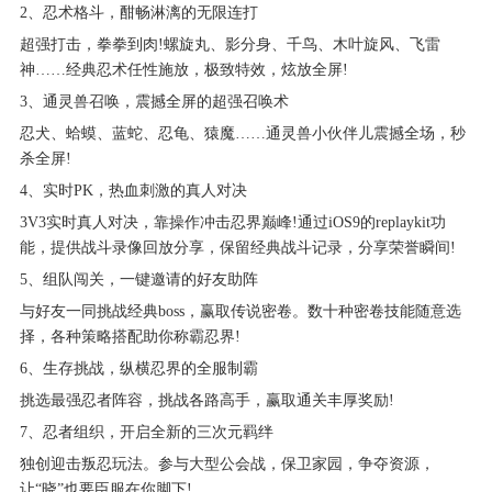
2、忍术格斗，酣畅淋漓的无限连打
超强打击，拳拳到肉!螺旋丸、影分身、千鸟、木叶旋风、飞雷
神……经典忍术任性施放，极致特效，炫放全屏!
3、通灵兽召唤，震撼全屏的超强召唤术
忍犬、蛤蟆、蓝蛇、忍龟、猿魔……通灵兽小伙伴儿震撼全场，秒
杀全屏!
4、实时PK，热血刺激的真人对决
3V3实时真人对决，靠操作冲击忍界巅峰!通过iOS9的replaykit功
能，提供战斗录像回放分享，保留经典战斗记录，分享荣誉瞬间!
5、组队闯关，一键邀请的好友助阵
与好友一同挑战经典boss，赢取传说密卷。数十种密卷技能随意选
择，各种策略搭配助你称霸忍界!
6、生存挑战，纵横忍界的全服制霸
挑选最强忍者阵容，挑战各路高手，赢取通关丰厚奖励!
7、忍者组织，开启全新的三次元羁绊
独创迎击叛忍玩法。参与大型公会战，保卫家园，争夺资源，
让“晓”也要臣服在你脚下!