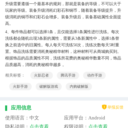
升级需要遵循一个最基本的规则，那就是装备的等级，不可以大于
玩家的等级。装备升级消耗幻彩石和铜币，随着装备等级提升，升
级消耗的铜币和幻彩石会增多。装备升级后，装备基础属性全面提
高。
4、每件饰品都可以选择1条，且仅能选择1条属性进行洗练。每次
洗练都会随机出现3条新的属性，需要从3条新属性中，选择1条替
换之前选中的旧属性。每人每天可洗练50次，洗练次数每天5时重
置。饰品洗练需要消耗奥秘精华材料，这种材料可从商城购买到。
根据饰品的品质属性不同，洗练所花费的奥秘精华数量不同，饰品
品质越高，消耗的奥秘精华越多 。
相关标签：
火影忍者
腾讯手游
动作手游
火影手游
破解版游戏
内购破解版
举报反馈
应用信息
使用语言：中文
应用平台：Android
隐私说明：
点击查看
权限说明：
点击查看