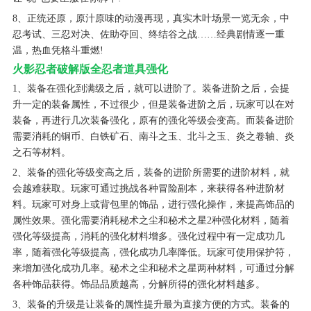
8、正统还原，原汁原味的动漫再现，真实木叶场景一览无余，中
忍考试、三忍对决、佐助夺回、终结谷之战……经典剧情逐一重
温，热血凭格斗重燃!
火影忍者破解版全忍者道具强化
1、装备在强化到满级之后，就可以进阶了。装备进阶之后，会提
升一定的装备属性，不过很少，但是装备进阶之后，玩家可以在对
装备，再进行几次装备强化，原有的强化等级会变高。而装备进阶
需要消耗的铜币、白铁矿石、南斗之玉、北斗之玉、炎之卷轴、炎
之石等材料。
2、装备的强化等级变高之后，装备的进阶所需要的进阶材料，就
会越难获取。玩家可通过挑战各种冒险副本，来获得各种进阶材
料。玩家可对身上或背包里的饰品，进行强化操作，来提高饰品的
属性效果。强化需要消耗秘术之尘和秘术之星2种强化材料，随着
强化等级提高，消耗的强化材料增多。强化过程中有一定成功几
率，随着强化等级提高，强化成功几率降低。玩家可使用保护符，
来增加强化成功几率。秘术之尘和秘术之星两种材料，可通过分解
各种饰品获得。饰品品质越高，分解所得的强化材料越多。
3、装备的升级是让装备的属性提升最为直接方便的方式。装备的