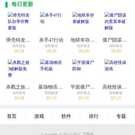
每日更新
弹壳特攻队自带作弊窗版
杀手47行动
地狱幸存者破解版
僵尸阴谋内置菜单破解版
动作射击
动作射击
动作射击
动作射击
10-29
10-29
10-29
10-29
杀戮之旅3破解版免费
墓场物语手机版
平面僵尸防御
高校怪谈游戏
动作射击
冒险解谜
动作射击
冒险解谜
10-29
07-13
07-13
07-13
首页
游戏
软件
排行
专题
Copyright © 2015-2021.下载猫