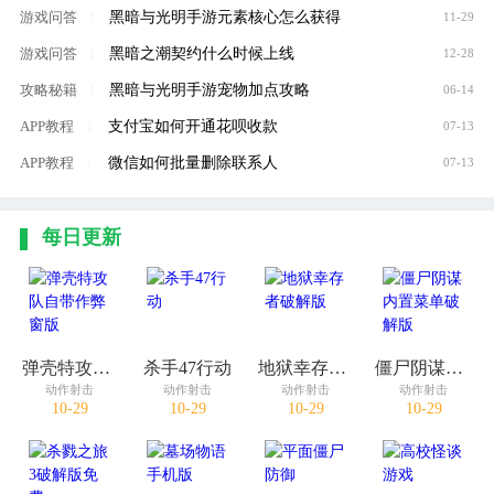
黑暗与光明手游元素核心怎么获得
游戏问答
|
11-29
黑暗之潮契约什么时候上线
游戏问答
|
12-28
黑暗与光明手游宠物加点攻略
攻略秘籍
|
06-14
支付宝如何开通花呗收款
APP教程
|
07-13
微信如何批量删除联系人
APP教程
|
07-13
每日更新
弹壳特攻队自带作弊窗版
杀手47行动
地狱幸存者破解版
僵尸阴谋内置菜单破解版
动作射击
动作射击
动作射击
动作射击
10-29
10-29
10-29
10-29