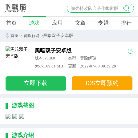
弹壳特攻队自带作弊窗版
杀手47行动
首页
游戏
应用
文章
专题
排行
地狱幸存者破解版
僵尸阴谋内置菜单破解版
>
>黑暗双子安卓版
首页
冒险解谜
杀戮之旅3破解版免费
黑暗双子安卓版
版本:V1.0.0
类型：冒险解谜
大小:109.61 MB
更新：2022-07-08 09:39:29
立即下载
IOS立即预约
游戏截图
游戏介绍