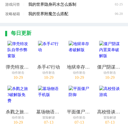
我的世界隐身药水怎么炼制
游戏问答
|
02-25
我的世界附魔怎么搭配
攻略秘籍
|
06-20
每日更新
弹壳特攻队自带作弊窗版
杀手47行动
地狱幸存者破解版
僵尸阴谋内置菜单破解版
动作射击
动作射击
动作射击
动作射击
10-29
10-29
10-29
10-29
杀戮之旅3破解版免费
墓场物语手机版
平面僵尸防御
高校怪谈游戏
动作射击
冒险解谜
动作射击
冒险解谜
10-29
07-13
07-13
07-13