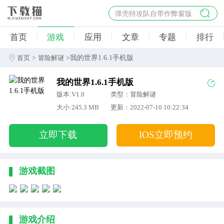
弹壳特攻队自带作弊窗版
杀手47行动
首页
游戏
应用
文章
专题
排行
地狱幸存者破解版
僵尸阴谋内置菜单破解版
>
>我的世界1.6.1手机版
首页
冒险解谜
杀戮之旅3破解版免费
我的世界1.6.1手机版
版本:V1.0
类型：冒险解谜
大小:245.3 MB
更新：2022-07-10 10:22:34
立即下载
IOS立即预约
游戏截图
游戏介绍