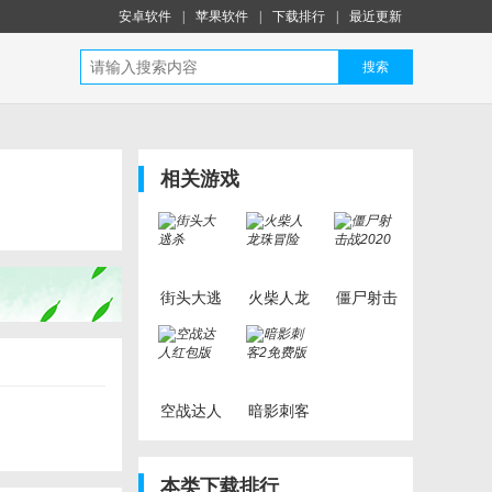
安卓软件
|
苹果软件
|
下载排行
|
最近更新
搜索
相关游戏
街头大逃
火柴人龙
僵尸射击
杀
珠冒险
战2020
空战达人
暗影刺客
红包版
2免费版
本类下载排行