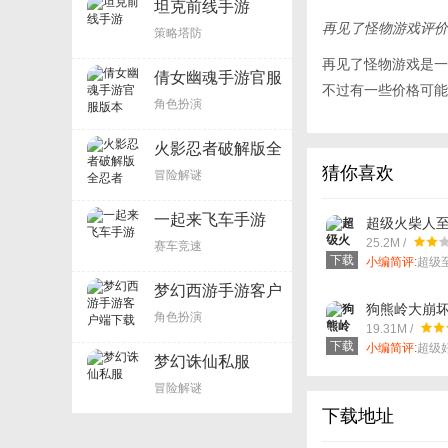
坦克前线手游
再见了怪物游戏评价
策略塔防
再见了怪物游戏是一
倩女幽魂手游官服
不过有一些价格可能
版本
角色扮演
火影忍者破解版全
忍者
猜你喜欢
冒险解谜
一起来飞车手游
超级火柴人
Stickman Fig
25.2M /
赛车竞速
下载
小编简评:
超级
对战！
梦幻西游手游客户
端下载
狗熊岭大崩
角色扮演
19.31M /
下载
小编简评:
超级
梦幻诛仙私服
闯关游戏
冒险解谜
下载地址