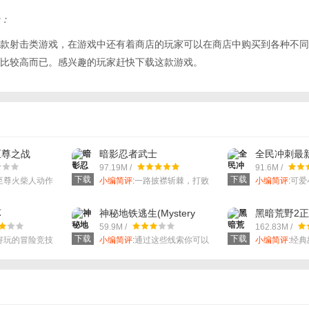
：
款射击类游戏，在游戏中还有着商店的玩家可以在商店中购买到各种不同
比较高而已。感兴趣的玩家赶快下载这款游戏。
至尊之战
暗影忍者武士
全民冲刺最
ht
97.19M /
91.6M /
下载
下载
至尊火柴人动作
小编简评:
一路披襟斩棘，打败
小编简评:
可爱
作恶多端的恶魔塔克达！
坏
神秘地铁逃生(Mystery
黑暗荒野2
Subway Escape)
59.9M /
162.83M /
下载
下载
好玩的冒险竞技
小编简评:
通过这些线索你可以
小编简评:
经典
找到谜题，逃出这里。
英雄角色供您