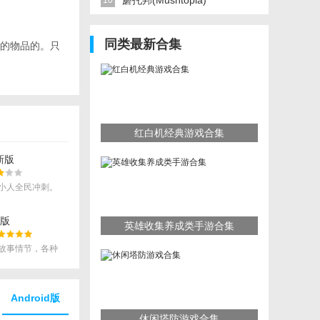
蘑托邦(Mushtopia)
10
同类最新合集
的物品的。只
红白机经典游戏合集
新版
小人全民冲刺。
正版
英雄收集养成类手游合集
故事情节，各种
选择。
Android版
休闲塔防游戏合集