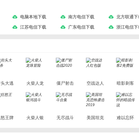
电脑本地下载
南方电信下载
北方联通下
江苏电信下载
广东电信下载
浙江电信下
街头大逃
火柴人龙
僵尸射击
空战达人
暗影刺客
杀
珠冒险
战2020
红包版
2免费版
狂怒王牌
火柴人银
无尽战斗
美国坦克
难以忘怀
河战斗
合集
恐怖袭击
的暗战传
2019
说