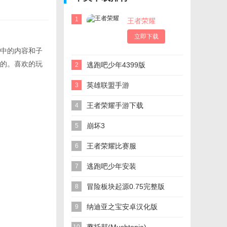
1
王者荣耀
立即下载
中的内容和子
的。喜欢的玩
逃跑吧少年4399版
2
英雄联盟手游
3
王者荣耀手游下载
4
崩坏3
5
王者荣耀比赛服
6
逃跑吧少年安装
7
冒险板块起源0.75完整版
8
纳迪亚之宝安卓汉化版
9
Treasure of Nadia