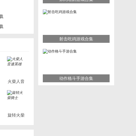
载
载
射击吃鸡游戏合集
动作格斗手游合集
火柴人音
速英雄
旋转火柴
骑士