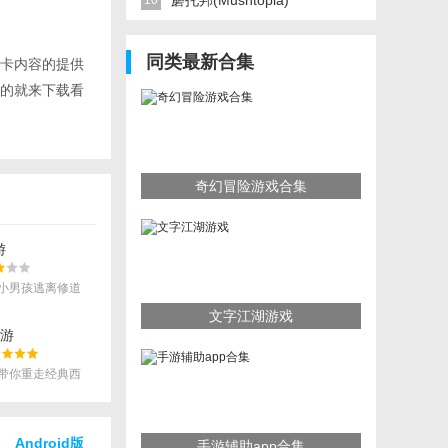
蘑托邦(Mushtopia)
10
同类最新合集
卡内容的提供
的就来下载看
奇幻冒险游戏合集
游
小男孩逃离修道
文字江湖游戏
手游
带你重走经典西
的动作类手游。
Android版
手游辅助app合集