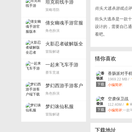
坦克前线手游
街头大逃杀游戏点评
策略塔防
街头大逃杀是一款十
倩女幽魂手游官服
设计的，需要自己通
版本
角色扮演
看吧。
火影忍者破解版全
忍者
冒险解谜
猜你喜欢
一起来飞车手游
赛车竞速
香肠派对手
1969.22 MB /
下载
小编简评:
梦幻西游手游客户
端下载
角色扮演
空袭保卫战
112.40M /
梦幻诛仙私服
下载
小编简评:
一款
冒险解谜
行射击类游戏
下载地址