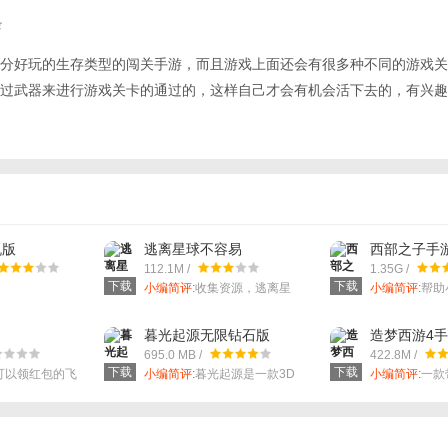
分好玩的生存类型的闯关手游，而且游戏上面还会有很多种不同的游戏关
过武器来进行游戏关卡的通过的，这样自己才会有机会活下去的，有兴趣
机版
逃离星球不容易
西部之子手
112.1M /
1.35G /
下载
下载
小编简评:
收集资源，逃离星
小编简评:
帮助
球。
院。
暮光起源无限钻石版
造梦西游4
695.0 MB /
422.8M /
下载
下载
可以领红包的飞
小编简评:
暮光起源是一款3D
小编简评:
一款
科幻未来风格的动作格斗游
游的酷炫玩法
戏！