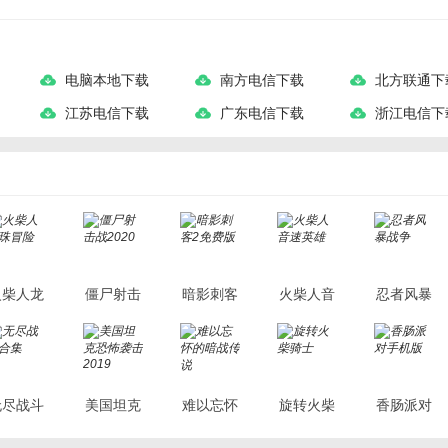
电脑本地下载
南方电信下载
北方联通下
江苏电信下载
广东电信下载
浙江电信下
火柴人龙
僵尸射击
暗影刺客
火柴人音
忍者风暴
珠冒险
战2020
2免费版
速英雄
战争
无尽战斗
美国坦克
难以忘怀
旋转火柴
香肠派对
合集
恐怖袭击
的暗战传
骑士
手机版