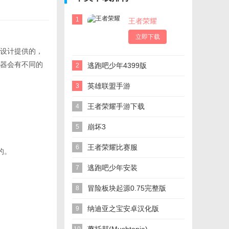
1
王者荣耀
立即下载
设计提供的，
器会有不同的
逃跑吧少年4399版
2
英雄联盟手游
3
王者荣耀手游下载
4
崩坏3
5
王者荣耀比赛服
6
的。
逃跑吧少年安装
7
冒险板块起源0.75完整版
8
纳迪亚之宝安卓汉化版
9
Treasure of Nadia