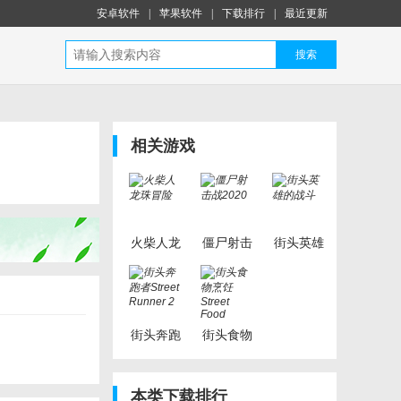
安卓软件
|
苹果软件
|
下载排行
|
最近更新
搜索
相关游戏
火柴人龙
僵尸射击
街头英雄
珠冒险
战2020
的战斗
街头奔跑
街头食物
者Street
烹饪
Runner 2
Street
本类下载排行
Food