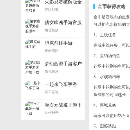
火影忍者破解版全
金币获得攻略
忍者
冒险解谜
金币是游戏内的重要
倩女幽魂手游官服
可以扩充水族箱的大
版本
角色扮演
1、主线任务
坦克前线手游
完成主线任务，可以
策略塔防
2、去钓场钓鱼
梦幻西游手游客户
钓场中钓到的鱼可以
端下载
角色扮演
3、水族箱培养
一起来飞车手游
钓场中钓到的鱼可以
赛车竞速
鱼成年的时间越长，
异次元战姬手游下
4、商城兑换
载
动作射击
玩家可以使用钻石直
5、图鉴奖励