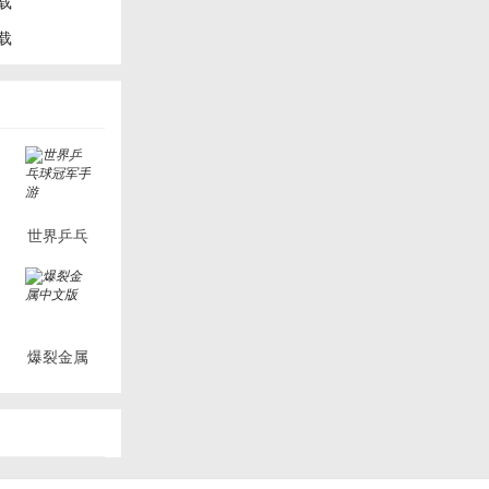
载
载
世界乒乓
球冠军手
游
爆裂金属
中文版