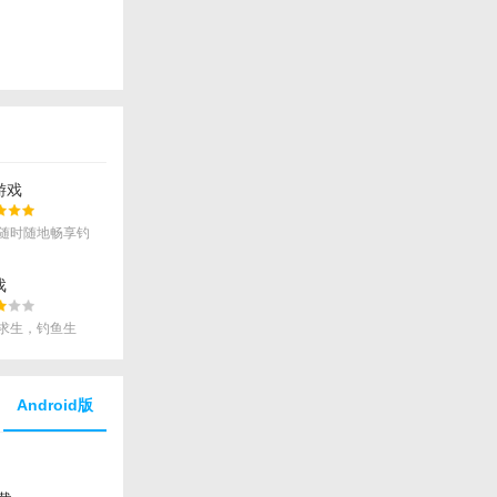
游戏
随时随地畅享钓
戏
求生，钓鱼生
Android版