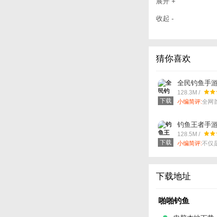
展开 +
收起 -
猜你喜欢
全民钓鱼手
128.3M /
下载
小编简评:
全网
鱼手游，网罗
钓鱼王者手
128.5M /
下载
小编简评:
不仅
游戏，也是广
门手册。
下载地址
啪啪钓鱼