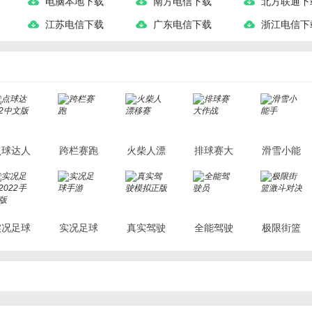
电脑本地下载
南方电信下载
北方联通下
江苏电信下载
广东电信下载
浙江电信下
点球达人
跨栏赛跑
火柴人漂
排球赛大
滑雪小能
2中文版
移赛
作战
手
实况足球
实况足球
真实驾驶
全能驾驶
极限街篮
022手机
手游
模拟正版
员
激斗对决
版