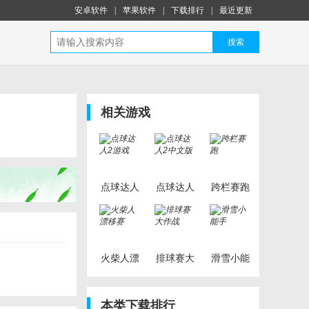
安卓软件
|
苹果软件
|
下载排行
|
最近更新
搜索
相关游戏
点球达人
点球达人
跨栏赛跑
2游戏
2中文版
火柴人漂
排球赛大
滑雪小能
移赛
作战
手
本类下载排行