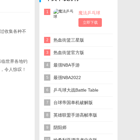
1
魔法乒乓球
立即下载
过收集各种不
热血街篮三星版
2
热血街篮官方版
3
亲临世界各地钓
最强NBA手游
4
，令人惊叹！
最强NBA2022
5
乒乓球大战Battle Table
6
Tennis
台球帝国单机破解版
7
英雄联盟手游高帧率版
8
阴阳师
9