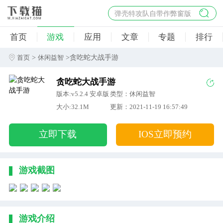
弹壳特攻队自带作弊窗版
杀手47行动
首页
游戏
应用
文章
专题
排行
地狱幸存者破解版
僵尸阴谋内置菜单破解版
>
>贪吃蛇大战手游
首页
休闲益智
杀戮之旅3破解版免费
贪吃蛇大战手游
版本:v5.2.4 安卓版
类型：休闲益智
大小:32.1M
更新：2021-11-19 16:57:49
立即下载
IOS立即预约
游戏截图
游戏介绍