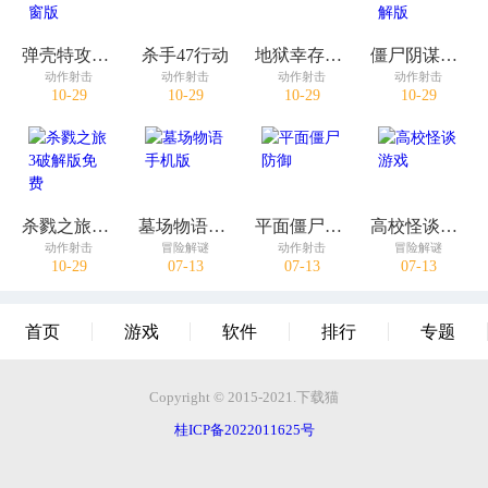
弹壳特攻队自带作弊窗版
杀手47行动
地狱幸存者破解版
僵尸阴谋内置菜单破解版
动作射击
动作射击
动作射击
动作射击
10-29
10-29
10-29
10-29
杀戮之旅3破解版免费
墓场物语手机版
平面僵尸防御
高校怪谈游戏
动作射击
冒险解谜
动作射击
冒险解谜
10-29
07-13
07-13
07-13
首页
游戏
软件
排行
专题
Copyright © 2015-2021.下载猫
桂ICP备2022011625号