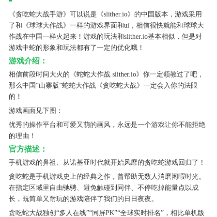
《贪吃蛇大战手游》可以说是《slither.io》的中国版本，游戏采用
了和《球球大作战》一样的游戏界面和ui，相信很快就能和球球大
作战在中国一样火起来！游戏的玩法和slither.io基本相似，但是对
游戏中蛇的形象和玩法都有了一定的优化哦！
游戏介绍：
相信前段时间大火的《蛇蛇大作战
slither.io
》你一定领教过了吧，
那么中国“山寨版”蛇蛇大作战《贪吃蛇大战》一定会入你的法眼
的！
游戏画面见下图：
优秀的操作平台和可爱又萌的画风，永远是一个游戏让你不能拒绝
的理由！
官方描述：
手机游戏的鼻祖、从诺基亚时代就开始风靡的贪吃蛇游戏回归了！
贪吃蛇是手机游戏史上的经典之作，曾帮助无数人消磨闲暇时光。
在指定区域里自由驰骋、避免触碰到同伴、不停吃掉能量点以成
长，既简单又耐玩的游戏陪伴了我们的日日夜夜。
贪吃蛇大战独创“多人在线”“同屏PK”“全球实时排名”，相比单机版