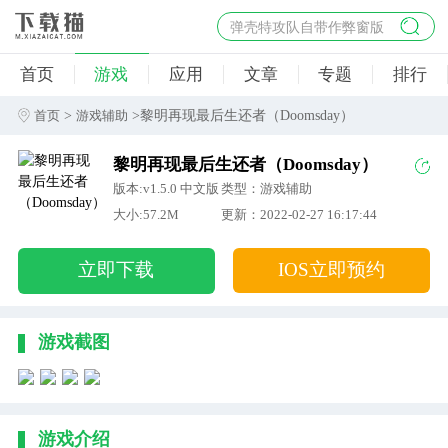
弹壳特攻队自带作弊窗版
杀手47行动
首页
游戏
应用
文章
专题
排行
地狱幸存者破解版
僵尸阴谋内置菜单破解版
>
>黎明再现最后生还者（Doomsday）
首页
游戏辅助
杀戮之旅3破解版免费
黎明再现最后生还者（Doomsday）
版本:v1.5.0 中文版
类型：游戏辅助
大小:57.2M
更新：2022-02-27 16:17:44
立即下载
IOS立即预约
游戏截图
游戏介绍