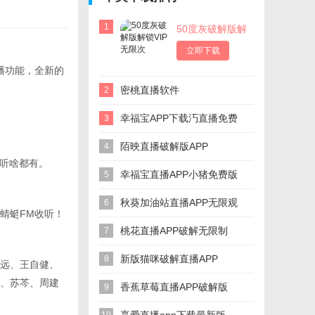
1
50度灰破解版解
锁VIP无限次
立即下载
播功能，全新的
密桃直播软件
2
幸福宝APP下载汅直播免费
3
陌映直播破解版APP
4
想听啥都有。
幸福宝直播APP小猪免费版
5
秋葵加油站直播APP无限观
6
蜻蜓FM收听！
看
桃花直播APP破解无限制
7
新版猫咪破解直播APP
8
远、王自健、
、苏芩、周建
香蕉草莓直播APP破解版
9