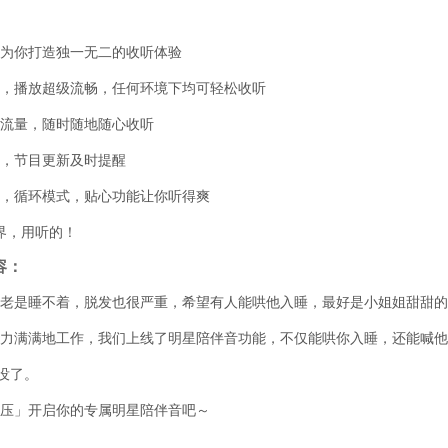
，为你打造独一无二的收听体验
用，播放超级流畅，任何环境下均可轻松收听
心流量，随时随地随心收听
播，节目更新及时提醒
放，循环模式，贴心功能让你听得爽
界，用听的！
容：
老是睡不着，脱发也很严重，希望有人能哄他入睡，最好是小姐姐甜甜的
力满满地工作，我们上线了明星陪伴音功能，不仅能哄你入睡，还能喊他
都没了。
压」开启你的专属明星陪伴音吧～