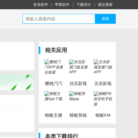
安卓软件
|
苹果软件
|
下载排行
|
最近更新
搜索
相关应用
樱桃汅汅
丝瓜影视
京东影视
APP直播
汅版直播
直播汅版
在线看
APP
APP
蜻蜓主播
蜻蜓剪辑
蜻蜓FM
App下载
app
收音机手
机版
本类下载排行