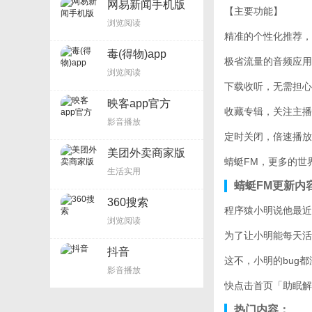
网易新闻手机版
【主要功能】
浏览阅读
精准的个性化推荐
毒(得物)app
极省流量的音频应
浏览阅读
下载收听，无需担
映客app官方
收藏专辑，关注主
影音播放
定时关闭，倍速播
美团外卖商家版
蜻蜓FM，更多的世
生活实用
蜻蜓FM更新内
360搜索
程序猿小明说他最近
浏览阅读
为了让小明能每天活
抖音
这不，小明的bug
影音播放
快点击首页「助眠解
热门内容：