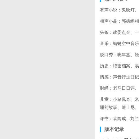
有声小说：鬼吹灯、
相声小品：郭德纲相
头条：政委点金、一
音乐：蜻蜓空中音乐
脱口秀：晓年鉴、矮
历史：绝密档案、易
情感：声音行走日记
财经：老马日日评、
儿童：小猪佩奇、米
睡前故事、迪士尼、
评书：袁阔成、刘兰
版本记录