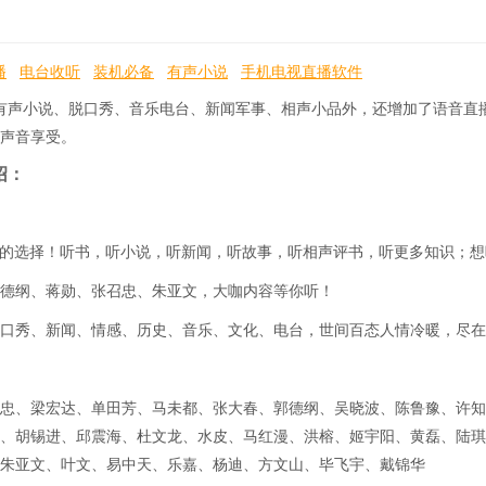
播
电台收听
装机必备
有声小说
手机电视直播软件
有声小说、脱口秀、音乐电台、新闻军事、相声小品外，还增加了语音直
声音享受。
绍：
用户的选择！听书，听小说，听新闻，听故事，听相声评书，听更多知识；
郭德纲、蒋勋、张召忠、朱亚文，大咖内容等你听！
口秀、新闻、情感、历史、音乐、文化、电台，世间百态人情冷暖，尽在
忠、梁宏达、单田芳、马未都、张大春、郭德纲、吴晓波、陈鲁豫、许知
、胡锡进、邱震海、杜文龙、水皮、马红漫、洪榕、姬宇阳、黄磊、陆琪
、朱亚文、叶文、易中天、乐嘉、杨迪、方文山、毕飞宇、戴锦华