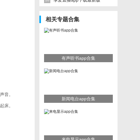
享爱直播app下载最新版
10
相关专题合集
有声听书app合集
声音。
新闻电台app合集
起床。
来电显示app合集