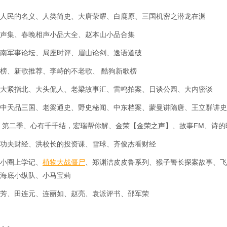
人民的名义、人类简史、大唐荣耀、白鹿原、三国机密之潜龙在渊
声集、春晚相声小品大全、赵本山小品合集
南军事论坛、局座时评、眉山论剑、逸语道破
榜、新歌推荐、李峙的不老歌、 酷狗新歌榜
大紧指北、大头侃人、老梁故事汇、雷鸣拍案、日谈公园、大内密谈
中天品三国、老梁通史、野史秘闻、中东档案、蒙曼讲隋唐、王立群讲史
 第二季、心有千千结，宏瑞帮你解、金荣【金荣之声】、故事FM、诗的
功夫财经、洪校长的投资课、雪球、齐俊杰看财经
小圈上学记、
植物大战僵尸
、郑渊洁皮皮鲁系列、猴子警长探案故事、飞
海底小纵队、小马宝莉
芳、田连元、连丽如、赵亮、袁派评书、邵军荣