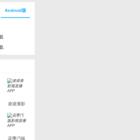
Android版
载
载
凌凌漆影
视直播
APP
花季汅版