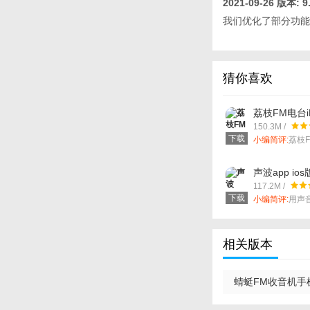
2021-09-26
版本: 9.
我们优化了部分功能
猜你喜欢
荔枝FM电台i
150.3M /
下载
小编简评:
荔枝
式听音乐，内
更清晰！
声波app ios
117.2M /
下载
小编简评:
用声
的约会吧！
相关版本
蜻蜓FM收音机手