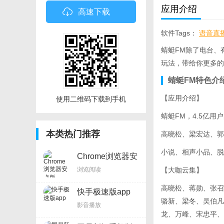
应用介绍
高速下载
软件Tags：
语音直
蜻蜓FM除了电台、
玩法，带给你更多的
蜻蜓FM特色介
【应用介绍】
使用二维码下载到手机
蜻蜓FM，4.5亿
本类热门推荐
高晓松、梁宏达、
小说、相声小品、脱
Chrome浏览器安
卓版
浏览阅读
【大咖云集】
高晓松、蒋勋、张召
快手极速版app
骆新、梁冬、吴伯凡
影音播放
龙、万峰、宋忠平