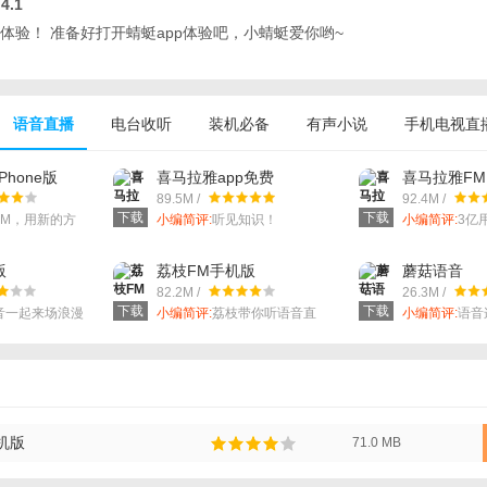
4.1
体验！ 准备好打开蜻蜓app体验吧，小蜻蜓爱你哟~
语音直播
电台收听
装机必备
有声小说
手机电视直
Phone版
喜马拉雅app免费
喜马拉雅FM 
89.5M /
92.4M /
下载
下载
FM，用新的方
小编简评:
听见知识！
小编简评:
3亿
容更丰富，分类
时随地，听我
版
荔枝FM手机版
蘑菇语音
82.2M /
26.3M /
下载
下载
音一起来场浪漫
小编简评:
荔枝带你听语音直
小编简评:
语音
播。
好友。
机版
71.0 MB