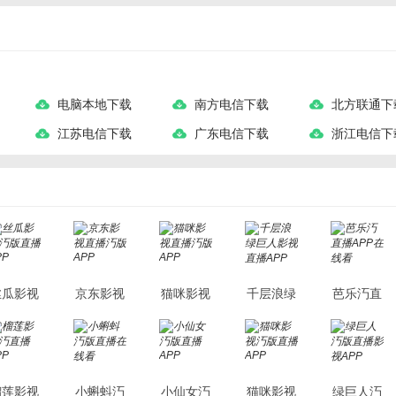
电脑本地下载
南方电信下载
北方联通下
江苏电信下载
广东电信下载
浙江电信下
丝瓜影视
京东影视
猫咪影视
千层浪绿
芭乐汅直
汅版直播
直播汅版
直播汅版
巨人影视
播APP在
APP
APP
APP
直播APP
线看
榴莲影视
小蝌蚪汅
小仙女汅
猫咪影视
绿巨人汅