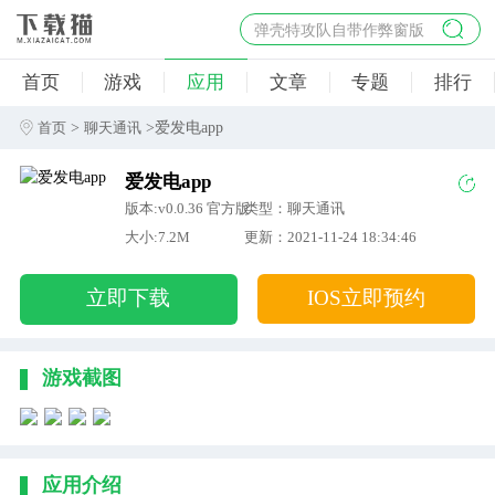
弹壳特攻队自带作弊窗版
杀手47行动
首页
游戏
应用
文章
专题
排行
地狱幸存者破解版
僵尸阴谋内置菜单破解版
>
>爱发电app
首页
聊天通讯
杀戮之旅3破解版免费
爱发电app
版本:v0.0.36 官方版
类型：聊天通讯
大小:7.2M
更新：2021-11-24 18:34:46
立即下载
IOS立即预约
游戏截图
应用介绍