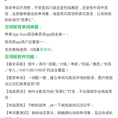
英语考试不用愁，不管是四六级还是托福雅思，还是初中高中英
语，这里都有最全的单词量，地道英式英语和美式英语，让你轻轻
松松成为“歪果仁”。
百词斩背单词神器：
苹果App Store英语教育类app排名第一；
英语类app用户总量第一；
支持离线使用，0流量
背单词
；
百词斩软件功能：
【最全词表】 初中／高中/ 四级／六级／考研／托福／雅思／专四
／专八／SAT/GRE/GMAT/托业全覆盖！
【图背单词】 一词配一图，建立单词与真实环境的联系。图片联想
法让记忆效果提高7倍
【地道英语】 例句＆配音均由“歪果仁”打造，不出国就学会地道英
语；
【对战系统】 70秒的战争，pk一下就知道你记没记牢；
【单词量测试】 独创动态算法，精确测出你的单词量，见证你成长