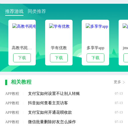
推荐游戏
同类推荐
高教书苑电子教材手机端
学有优教
多享学app
jm
下载
下载
下载
相关教程
更多
支付宝如何设置不让别人转账
APP教程
|
07-13
抖音如何查看主页访客
APP教程
|
07-13
支付宝如何开通花呗收款
APP教程
|
07-13
微信批量删除好友怎么操作
APP教程
|
07-13