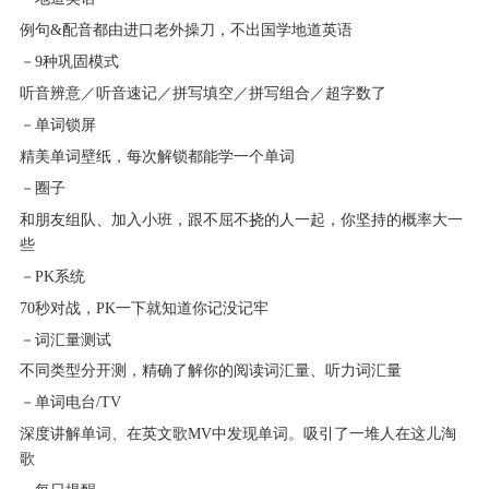
例句&配音都由进口老外操刀，不出国学地道英语
－9种巩固模式
听音辨意／听音速记／拼写填空／拼写组合／超字数了
－单词锁屏
精美单词壁纸，每次解锁都能学一个单词
－圈子
和朋友组队、加入小班，跟不屈不挠的人一起，你坚持的概率大一
些
－PK系统
70秒对战，PK一下就知道你记没记牢
－词汇量测试
不同类型分开测，精确了解你的阅读词汇量、听力词汇量
－单词电台/TV
深度讲解单词、在英文歌MV中发现单词。吸引了一堆人在这儿淘
歌