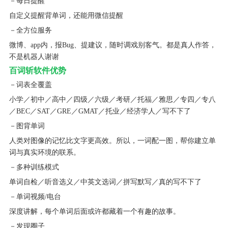
－每日提醒
自定义提醒背单词，还能用微信提醒
－全方位服务
微博、app内，报Bug、提建议，随时调戏别客气。都是真人作答，
不是机器人谢谢
百词斩软件优势
－词表全覆盖
小学／初中／高中／四级／六级／考研／托福／雅思／专四／专八
／BEC／SAT／GRE／GMAT／托业／经济学人／写不下了
－图背单词
人类对图像的记忆比文字更高效。所以，一词配一图，帮你建立单
词与真实环境的联系。
－多种训练模式
单词自检／听音选义／中英文选词／拼写默写／真的写不下了
－单词视频/电台
深度讲解，每个单词后面或许都藏着一个有趣的故事。
－发现圈子