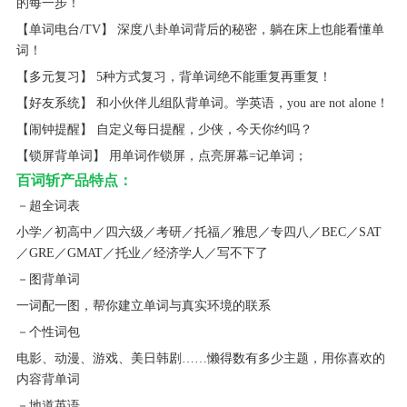
的每一步！
【单词电台/TV】 深度八卦单词背后的秘密，躺在床上也能看懂单
词！
【多元复习】 5种方式复习，背单词绝不能重复再重复！
【好友系统】 和小伙伴儿组队背单词。学英语，you are not alone！
【闹钟提醒】 自定义每日提醒，少侠，今天你约吗？
【锁屏背单词】 用单词作锁屏，点亮屏幕=记单词；
百词斩产品特点：
－超全词表
小学／初高中／四六级／考研／托福／雅思／专四八／BEC／SAT
／GRE／GMAT／托业／经济学人／写不下了
－图背单词
一词配一图，帮你建立单词与真实环境的联系
－个性词包
电影、动漫、游戏、美日韩剧……懒得数有多少主题，用你喜欢的
内容背单词
－地道英语