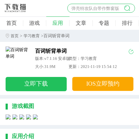
弹壳特攻队自带作弊窗版
杀手47行动
首页
游戏
应用
文章
专题
排行
地狱幸存者破解版
僵尸阴谋内置菜单破解版
>
>百词斩背单词
首页
学习教育
杀戮之旅3破解版免费
百词斩背单词
版本:v7.1.16 安卓版
类型：学习教育
大小:31.9M
更新：2021-11-19 15:54:12
立即下载
IOS立即预约
游戏截图
应用介绍