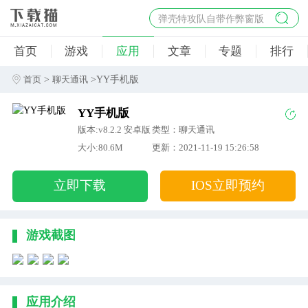
弹壳特攻队自带作弊窗版
杀手47行动
首页
游戏
应用
文章
专题
排行
地狱幸存者破解版
僵尸阴谋内置菜单破解版
>
>YY手机版
首页
聊天通讯
杀戮之旅3破解版免费
YY手机版
版本:v8.2.2 安卓版
类型：聊天通讯
大小:80.6M
更新：2021-11-19 15:26:58
立即下载
IOS立即预约
游戏截图
应用介绍