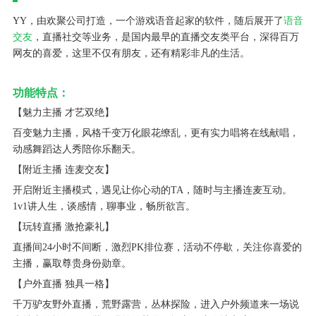
YY，由欢聚公司打造，一个游戏语音起家的软件，随后展开了
语音
交友
，直播社交等业务，是国内最早的直播交友类平台，深得百万
网友的喜爱，这里不仅有朋友，还有精彩非凡的生活。
功能特点：
【魅力主播 才艺双绝】
百变魅力主播，风格千变万化眼花缭乱，更有实力唱将在线献唱，
动感舞蹈达人秀陪你乐翻天。
【附近主播 连麦交友】
开启附近主播模式，遇见让你心动的TA，随时与主播连麦互动。
1v1讲人生，谈感情，聊事业，畅所欲言。
【玩转直播 激抢豪礼】
直播间24小时不间断，激烈PK排位赛，活动不停歇，关注你喜爱的
主播，赢取尊贵身份勋章。
【户外直播 独具一格】
千万驴友野外直播，荒野露营，丛林探险，进入户外频道来一场说