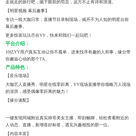
走就走的旅行吧，抛下眼前的苟且，远方不止有诗和浪漫。
【明星视频 幕后趣事】
专访一线大咖日常，直播节目录制现场，揭开不为人知的明星台前
幕后趣事。
更多惊喜玩法尽在YY，快来和我们一起玩吧！
平台介绍：
10亿YY用户真实互动让你不孤单，进来找寻有趣的人和事，缘分带
你邂逅心动的那个TA。
产品特色：
【音乐现场】
大咖艺人直播秀、明星在线零距离，YY现场直播带你领略万人现场
的澎湃，感受偶像零距离的魅力！
【缘分速配】
一键发现同城附近真实帅哥美女主播，即刻畅聊，轻松查看附近的
人动态、直播，新增喜好标签，遇见兴趣相投的那一位。
【内容丰富】