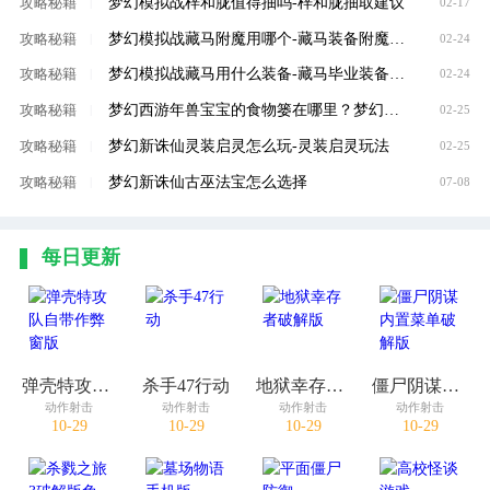
梦幻模拟战梓和胧值得抽吗-梓和胧抽取建议
攻略秘籍
|
02-17
梦幻模拟战藏马附魔用哪个-藏马装备附魔选择
攻略秘籍
|
02-24
梦幻模拟战藏马用什么装备-藏马毕业装备选择
攻略秘籍
|
02-24
梦幻西游年兽宝宝的食物篓在哪里？梦幻西游年兽宝宝的食物篓位置一览
攻略秘籍
|
02-25
梦幻新诛仙灵装启灵怎么玩-灵装启灵玩法
攻略秘籍
|
02-25
梦幻新诛仙古巫法宝怎么选择
攻略秘籍
|
07-08
每日更新
弹壳特攻队自带作弊窗版
杀手47行动
地狱幸存者破解版
僵尸阴谋内置菜单破解版
动作射击
动作射击
动作射击
动作射击
10-29
10-29
10-29
10-29