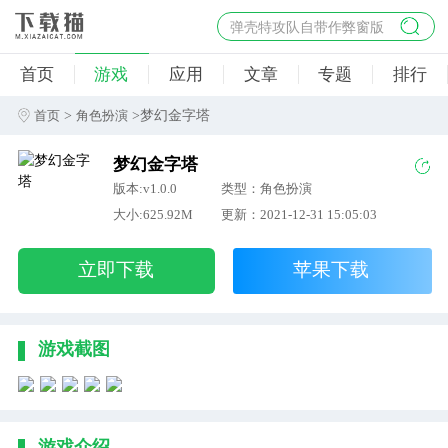
弹壳特攻队自带作弊窗版
杀手47行动
首页
游戏
应用
文章
专题
排行
地狱幸存者破解版
僵尸阴谋内置菜单破解版
>
>梦幻金字塔
首页
角色扮演
杀戮之旅3破解版免费
梦幻金字塔
版本:v1.0.0
类型：角色扮演
大小:625.92M
更新：2021-12-31 15:05:03
立即下载
苹果下载
游戏截图
游戏介绍