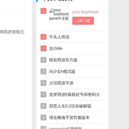
1
your boyfriend
game中文版
立即下载
精彩的冒险元
牛头人传说
2
女仆life
3
暗影西游官方版
4
AI少女h模式版
5
大话西游手游
6
造梦西游5最新好号和密码大
7
全
邪恶人生0.2汉化破解版
8
倩女幽魂手游官服版本
9