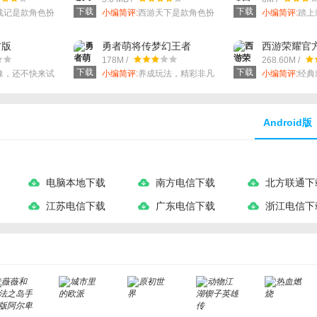
下载
下载
战记是款角色扮
小编简评:
西游天下是款角色扮
小编简评:
踏上
演游戏
路。
方版
勇者萌将传梦幻王者
西游荣耀官
178M /
268.60M /
下载
下载
豫，还不快来试
小编简评:
养成玩法，精彩非凡
小编简评:
经典
的游戏感受。
限。
Android版
电脑本地下载
南方电信下载
北方联通下
江苏电信下载
广东电信下载
浙江电信下