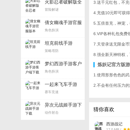
火影忍者破解版全
3.送千元红包，不
忍者
冒险解谜
4.充值10元即可
倩女幽魂手游官服
5.五倍首充，神宠
版本
角色扮演
6.VIP各种礼包免
坦克前线手游
7.天登录送无限金
策略塔防
8.强全新天神特权
梦幻西游手游客户
炼妖记官方版游
端下载
角色扮演
1.使用形形色色的
一起来飞车手游
2.不会有任何压力
赛车竞速
异次元战姬手游下
猜你喜欢
载
动作射击
西游战记
17.0 MB /