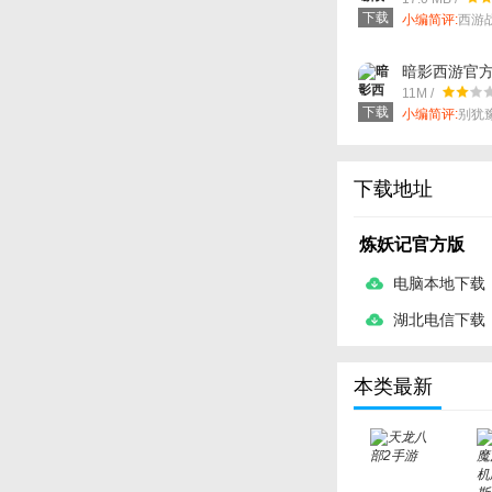
下载
小编简评:
西游
演游戏
暗影西游官
11M /
下载
小编简评:
别犹
试香不香吗。
下载地址
炼妖记官方版
电脑本地下载
湖北电信下载
本类最新