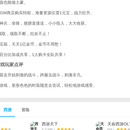
充值也能做土豪。
获得GM商店购买特权，海量资源仅需1元宝，战力狂升。
，神兵，坐骑，翅膀直接送，小小投入，大大收获。
费领取，领取不断，狂欢不止！
币宝箱，天天1亿金币，金币不用愁！
，百分比加成共享，1人购卡全队共享！
戏玩家点评
武器去开始刺激的战斗，跨服去战斗，刺激非凡。
的游戏，形形色色的时装随意去尝试，轻松地游戏感受。
西游
冒险
西游天下
天命西游OL
5.0 MB /
6M /