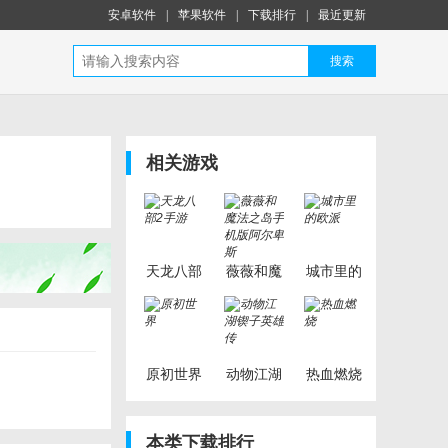
安卓软件
|
苹果软件
|
下载排行
|
最近更新
搜索
相关游戏
天龙八部
薇薇和魔
城市里的
2手游
法之岛手
欧派
机版阿尔
卑斯
原初世界
动物江湖
热血燃烧
锲子英雄
传
本类下载排行