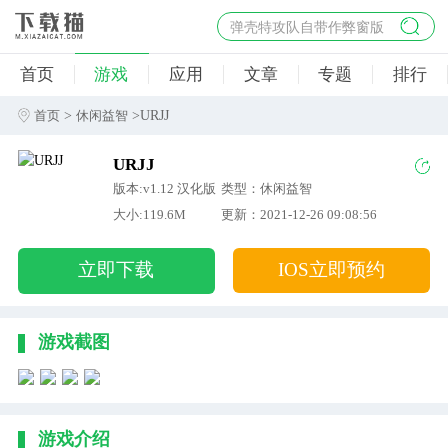
弹壳特攻队自带作弊窗版
杀手47行动
首页
游戏
应用
文章
专题
排行
地狱幸存者破解版
僵尸阴谋内置菜单破解版
>
>URJJ
首页
休闲益智
杀戮之旅3破解版免费
URJJ
版本:v1.12 汉化版
类型：休闲益智
大小:119.6M
更新：2021-12-26 09:08:56
立即下载
IOS立即预约
游戏截图
游戏介绍